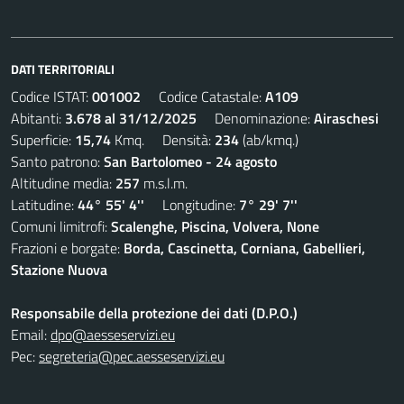
DATI TERRITORIALI
Codice ISTAT:
001002
Codice Catastale:
A109
Abitanti:
3.678 al 31/12/2025
Denominazione:
Airaschesi
Superficie:
15,74
Kmq. Densità:
234
(ab/kmq.)
Santo patrono:
San Bartolomeo - 24 agosto
Altitudine media:
257
m.s.l.m.
Latitudine:
44° 55' 4''
Longitudine:
7° 29' 7''
Comuni limitrofi:
Scalenghe, Piscina, Volvera, None
Frazioni e borgate:
Borda, Cascinetta, Corniana, Gabellieri,
Stazione Nuova
Responsabile della protezione dei dati (D.P.O.)
Email:
dpo@aesseservizi.eu
Pec:
segreteria@pec.aesseservizi.eu