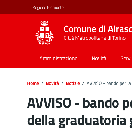
Regione Piemonte
Comune di Airas
Città Metropolitana di Torino
Amministrazione
Novità
Servi
Home
/
Novità
/
Notizie
/
AVVISO - bando per la f
AVVISO - bando pe
della graduatoria 