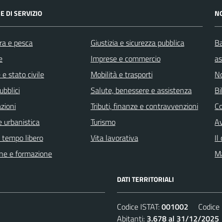
E DI SERVIZIO
N
ra e pesca
Giustizia e sicurezza pubblica
Ba
e
Imprese e commercio
as
e stato civile
Mobilità e trasporti
No
ubblici
Salute, benessere e assistenza
Bi
zioni
Tributi, finanze e contravvenzioni
C
 urbanistica
Turismo
Av
e tempo libero
Vita lavorativa
Il
ne e formazione
Ma
DATI TERRITORIALI
Codice ISTAT:
001002
Codice C
Abitanti:
3.678 al 31/12/2025