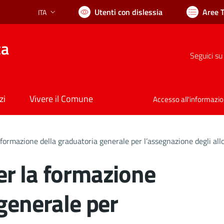
Utenti con dislessia
Aree 
ITA
Lingua attiva:
ca
Seguici su
zi
Vivere il Comune
Accesso all'informazi
ormazione della graduatoria generale per l’assegnazione degli alloggi 
r la formazione
generale per