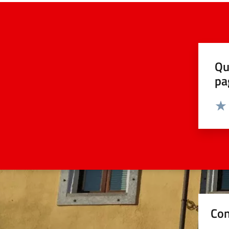
Qu
pa
Valut
Valu
Con