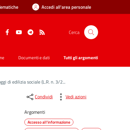
Tematiche
Accedi all'area personale
Facebook
YouTube
Telegram
RSS
Cerca
one
Documenti e dati
Tutti gli argomenti
di edilizia sociale (L.R. n. 3/2...
Condividi
Vedi azioni
Argomenti
Accesso all'informazione