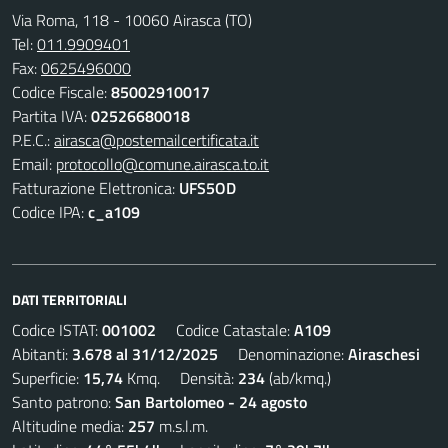
Via Roma, 118 - 10060 Airasca (TO)
Tel:
011.9909401
Fax:
0625496000
Codice Fiscale:
85002910017
Partita IVA:
02526680018
P.E.C.:
airasca@postemailcertificata.it
Email:
protocollo@comune.airasca.to.it
Fatturazione Elettronica:
UFS5OD
Codice IPA:
c_a109
DATI TERRITORIALI
Codice ISTAT:
001002
Codice Catastale:
A109
Abitanti:
3.678 al 31/12/2025
Denominazione:
Airaschesi
Superficie:
15,74
Kmq. Densità:
234
(ab/kmq.)
Santo patrono:
San Bartolomeo - 24 agosto
Altitudine media:
257
m.s.l.m.