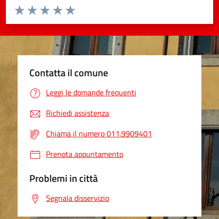
Valuta da 1 a 5 stelle la pagina
Valuta 1 stelle su 5
Valuta 2 stelle su 5
Valuta 3 stelle su 5
Valuta 4 stelle su 5
Valuta 5 stelle su 5
Contatta il comune
Leggi le domande frequenti
Richiedi assistenza
Chiama il numero 011.9909401
Prenota appuntamento
Problemi in città
Segnala disservizio