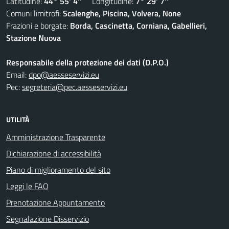
Latitudine:
44° 55' 4''
Longitudine:
7° 29' 7''
Comuni limitrofi:
Scalenghe, Piscina, Volvera, None
Frazioni e borgate:
Borda, Cascinetta, Corniana, Gabellieri,
Stazione Nuova
Responsabile della protezione dei dati (D.P.O.)
Email:
dpo@aesseservizi.eu
Pec:
segreteria@pec.aesseservizi.eu
UTILITÀ
Amministrazione Trasparente
Dichiarazione di accessibilità
Piano di miglioramento del sito
Leggi le FAQ
Prenotazione Appuntamento
Segnalazione Disservizio