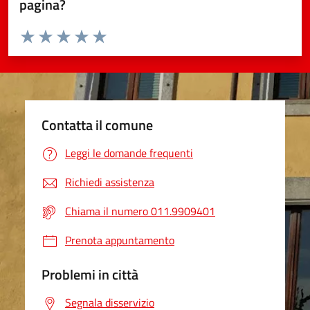
pagina?
Valuta da 1 a 5 stelle la pagina
Valuta 1 stelle su 5
Valuta 2 stelle su 5
Valuta 3 stelle su 5
Valuta 4 stelle su 5
Valuta 5 stelle su 5
Contatta il comune
Leggi le domande frequenti
Richiedi assistenza
Chiama il numero 011.9909401
Prenota appuntamento
Problemi in città
Segnala disservizio