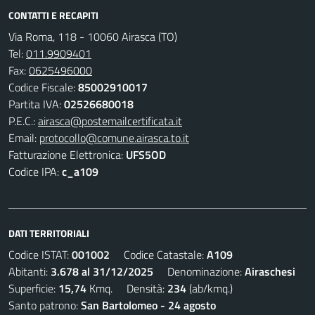
CONTATTI E RECAPITI
Via Roma, 118 - 10060 Airasca (TO)
Tel:
011.9909401
Fax:
0625496000
Codice Fiscale:
85002910017
Partita IVA:
02526680018
P.E.C.:
airasca@postemailcertificata.it
Email:
protocollo@comune.airasca.to.it
Fatturazione Elettronica:
UFS5OD
Codice IPA:
c_a109
DATI TERRITORIALI
Codice ISTAT:
001002
Codice Catastale:
A109
Abitanti:
3.678 al 31/12/2025
Denominazione:
Airaschesi
Superficie:
15,74
Kmq. Densità:
234
(ab/kmq.)
Santo patrono:
San Bartolomeo - 24 agosto