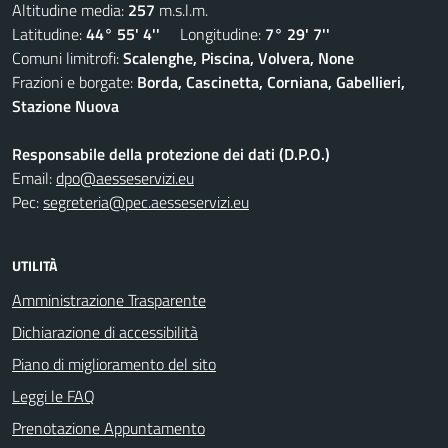
Altitudine media:
257
m.s.l.m.
Latitudine:
44° 55' 4''
Longitudine:
7° 29' 7''
Comuni limitrofi:
Scalenghe, Piscina, Volvera, None
Frazioni e borgate:
Borda, Cascinetta, Corniana, Gabellieri,
Stazione Nuova
Responsabile della protezione dei dati (D.P.O.)
Email:
dpo@aesseservizi.eu
Pec:
segreteria@pec.aesseservizi.eu
UTILITÀ
Amministrazione Trasparente
Dichiarazione di accessibilità
Piano di miglioramento del sito
Leggi le FAQ
Prenotazione Appuntamento