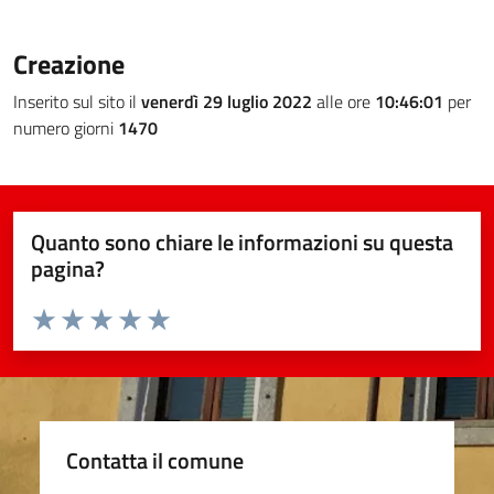
Creazione
Inserito sul sito il
venerdì 29 luglio 2022
alle ore
10:46:01
per
numero giorni
1470
Quanto sono chiare le informazioni su questa
pagina?
Valuta da 1 a 5 stelle la pagina
Valuta 1 stelle su 5
Valuta 2 stelle su 5
Valuta 3 stelle su 5
Valuta 4 stelle su 5
Valuta 5 stelle su 5
Contatta il comune