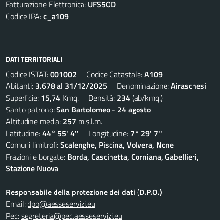
Fatturazione Elettronica:
UFS5OD
Codice IPA:
c_a109
DATI TERRITORIALI
Codice ISTAT:
001002
Codice Catastale:
A109
Abitanti:
3.678 al 31/12/2025
Denominazione:
Airaschesi
Superficie:
15,74
Kmq. Densità:
234
(ab/kmq.)
Santo patrono:
San Bartolomeo - 24 agosto
Altitudine media:
257
m.s.l.m.
Latitudine:
44° 55' 4''
Longitudine:
7° 29' 7''
Comuni limitrofi:
Scalenghe, Piscina, Volvera, None
Frazioni e borgate:
Borda, Cascinetta, Corniana, Gabellieri,
Stazione Nuova
Responsabile della protezione dei dati (D.P.O.)
Email:
dpo@aesseservizi.eu
Pec:
segreteria@pec.aesseservizi.eu