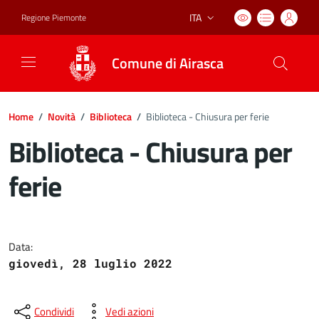
ITA
Regione Piemonte
Lingua attiva:
Comune di Airasca
Home
/
Novità
/
Biblioteca
/
Biblioteca - Chiusura per ferie
Biblioteca - Chiusura per
ferie
Dettagli del documento
Data:
giovedì, 28 luglio 2022
Condividi
Vedi azioni