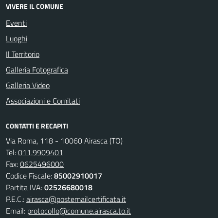
VIVERE IL COMUNE
Eventi
Luoghi
Il Territorio
Galleria Fotografica
Galleria Video
Associazioni e Comitati
CONTATTI E RECAPITI
Via Roma, 118 - 10060 Airasca (TO)
Tel:
011.9909401
Fax:
0625496000
Codice Fiscale:
85002910017
Partita IVA:
02526680018
P.E.C.:
airasca@postemailcertificata.it
Email:
protocollo@comune.airasca.to.it