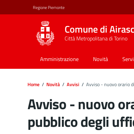
Regione Piemonte
Comune di Airas
Città Metropolitana di Torino
Amministrazione
Novità
Servi
Home
/
Novità
/
Avvisi
/
Avviso - nuovo orario di
Avviso - nuovo ora
pubblico degli uff