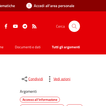
Tematiche
Accedi all'area personale
Facebook
YouTube
Telegram
RSS
Cerca
one
Documenti e dati
Tutti gli argomenti
Condividi
Vedi azioni
Argomenti
Accesso all'informazione