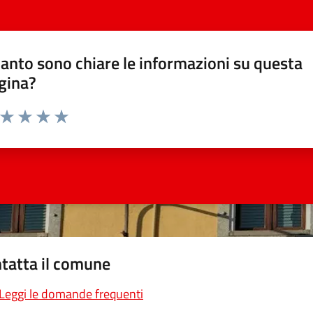
anto sono chiare le informazioni su questa
gina?
a da 1 a 5 stelle la pagina
ta 1 stelle su 5
Valuta 2 stelle su 5
Valuta 3 stelle su 5
Valuta 4 stelle su 5
Valuta 5 stelle su 5
tatta il comune
Leggi le domande frequenti