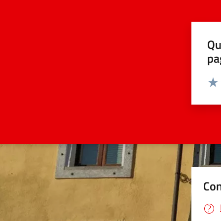
Qu
pa
Valut
Valu
Con