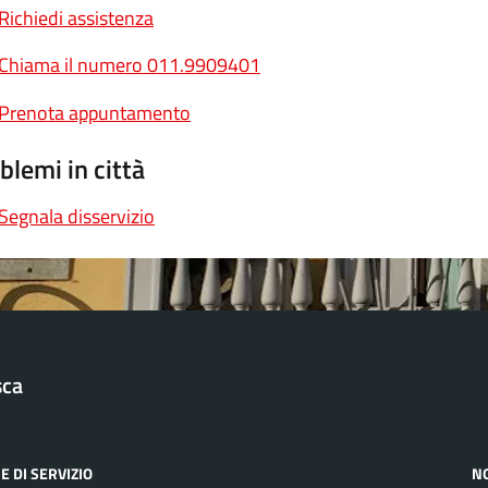
Richiedi assistenza
Chiama il numero 011.9909401
Prenota appuntamento
blemi in città
Segnala disservizio
sca
E DI SERVIZIO
N