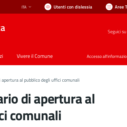
Utenti con dislessia
Aree 
ITA
Lingua attiva:
ca
Seguici su
zi
Vivere il Comune
Accesso all'informazi
 apertura al pubblico degli uffici comunali
rio di apertura al
ici comunali