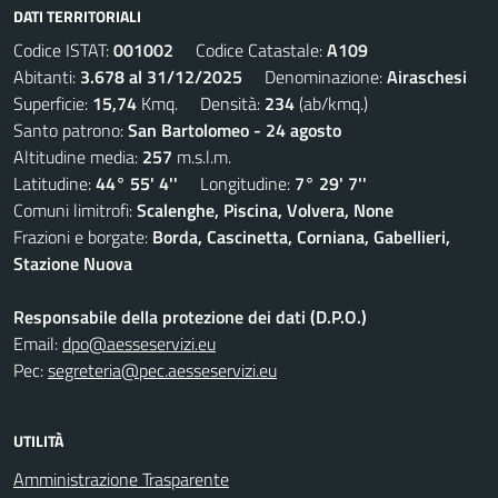
DATI TERRITORIALI
Codice ISTAT:
001002
Codice Catastale:
A109
Abitanti:
3.678 al 31/12/2025
Denominazione:
Airaschesi
Superficie:
15,74
Kmq. Densità:
234
(ab/kmq.)
Santo patrono:
San Bartolomeo - 24 agosto
Altitudine media:
257
m.s.l.m.
Latitudine:
44° 55' 4''
Longitudine:
7° 29' 7''
Comuni limitrofi:
Scalenghe, Piscina, Volvera, None
Frazioni e borgate:
Borda, Cascinetta, Corniana, Gabellieri,
Stazione Nuova
Responsabile della protezione dei dati (D.P.O.)
Email:
dpo@aesseservizi.eu
Pec:
segreteria@pec.aesseservizi.eu
UTILITÀ
Amministrazione Trasparente