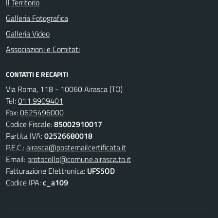
Il Territorio
Galleria Fotografica
Galleria Video
Associazioni e Comitati
CONTATTI E RECAPITI
Via Roma, 118 - 10060 Airasca (TO)
Tel:
011.9909401
Fax:
0625496000
Codice Fiscale:
85002910017
Partita IVA:
02526680018
P.E.C.:
airasca@postemailcertificata.it
Email:
protocollo@comune.airasca.to.it
Fatturazione Elettronica:
UFS5OD
Codice IPA:
c_a109