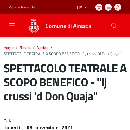
ITA
Regione Piemonte
Lingua attiva:
Comune di Airasca
Home
/
Novità
/
Notizie
/
SPETTACOLO TEATRALE A SCOPO BENEFICO - "Ij crussi 'd Don Quaja"
SPETTACOLO TEATRALE A
SCOPO BENEFICO - "Ij
crussi 'd Don Quaja"
Dettagli del documento
Data:
lunedì, 08 novembre 2021