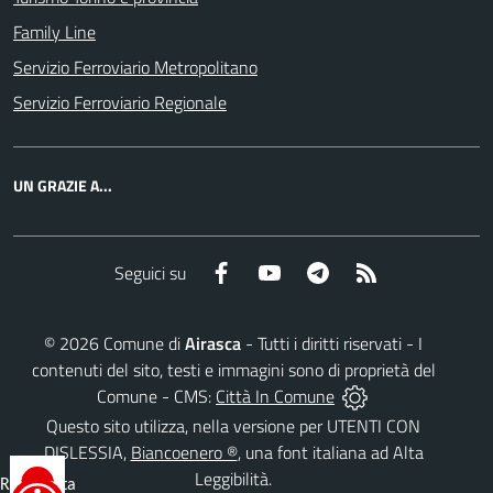
Family Line
Servizio Ferroviario Metropolitano
Servizio Ferroviario Regionale
UN GRAZIE A...
Facebook
YouTube
Telegram
RSS
Seguici su
©
2026
Comune di
Airasca
- Tutti i diritti riservati - I
contenuti del sito, testi e immagini sono di proprietà del
Comune - CMS:
Città In Comune
Questo sito utilizza, nella versione per UTENTI CON
DISLESSIA,
Biancoenero ®
, una font italiana ad Alta
Leggibilità.
Reimposta