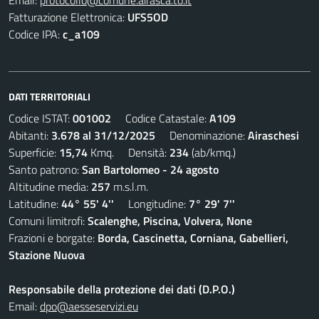
Email:
protocollo@comune.airasca.to.it
Fatturazione Elettronica:
UFS5OD
Codice IPA:
c_a109
DATI TERRITORIALI
Codice ISTAT:
001002
Codice Catastale:
A109
Abitanti:
3.678 al 31/12/2025
Denominazione:
Airaschesi
Superficie:
15,74
Kmq. Densità:
234
(ab/kmq.)
Santo patrono:
San Bartolomeo - 24 agosto
Altitudine media:
257
m.s.l.m.
Latitudine:
44° 55' 4''
Longitudine:
7° 29' 7''
Comuni limitrofi:
Scalenghe, Piscina, Volvera, None
Frazioni e borgate:
Borda, Cascinetta, Corniana, Gabellieri,
Stazione Nuova
Responsabile della protezione dei dati (D.P.O.)
Email:
dpo@aesseservizi.eu