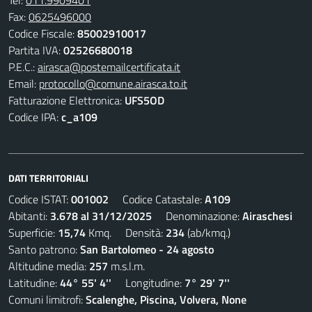
Tel:
011.9909401
Fax:
0625496000
Codice Fiscale:
85002910017
Partita IVA:
02526680018
P.E.C.:
airasca@postemailcertificata.it
Email:
protocollo@comune.airasca.to.it
Fatturazione Elettronica:
UFS5OD
Codice IPA:
c_a109
DATI TERRITORIALI
Codice ISTAT:
001002
Codice Catastale:
A109
Abitanti:
3.678 al 31/12/2025
Denominazione:
Airaschesi
Superficie:
15,74
Kmq. Densità:
234
(ab/kmq.)
Santo patrono:
San Bartolomeo - 24 agosto
Altitudine media:
257
m.s.l.m.
Latitudine:
44° 55' 4''
Longitudine:
7° 29' 7''
Comuni limitrofi:
Scalenghe, Piscina, Volvera, None