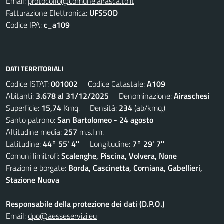
Email:
protocollo@comune.airasca.to.it
Fatturazione Elettronica:
UFS5OD
Codice IPA:
c_a109
DATI TERRITORIALI
Codice ISTAT:
001002
Codice Catastale:
A109
Abitanti:
3.678 al 31/12/2025
Denominazione:
Airaschesi
Superficie:
15,74
Kmq. Densità:
234
(ab/kmq.)
Santo patrono:
San Bartolomeo - 24 agosto
Altitudine media:
257
m.s.l.m.
Latitudine:
44° 55' 4''
Longitudine:
7° 29' 7''
Comuni limitrofi:
Scalenghe, Piscina, Volvera, None
Frazioni e borgate:
Borda, Cascinetta, Corniana, Gabellieri,
Stazione Nuova
Responsabile della protezione dei dati (D.P.O.)
Email:
dpo@aesseservizi.eu