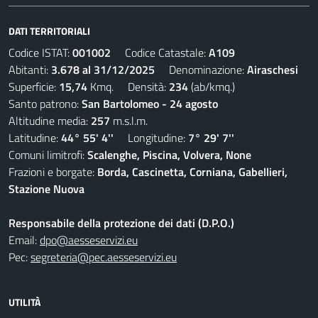
DATI TERRITORIALI
Codice ISTAT:
001002
Codice Catastale:
A109
Abitanti:
3.678 al 31/12/2025
Denominazione:
Airaschesi
Superficie:
15,74
Kmq. Densità:
234
(ab/kmq.)
Santo patrono:
San Bartolomeo - 24 agosto
Altitudine media:
257
m.s.l.m.
Latitudine:
44° 55' 4''
Longitudine:
7° 29' 7''
Comuni limitrofi:
Scalenghe, Piscina, Volvera, None
Frazioni e borgate:
Borda, Cascinetta, Corniana, Gabellieri,
Stazione Nuova
Responsabile della protezione dei dati (D.P.O.)
Email:
dpo@aesseservizi.eu
Pec:
segreteria@pec.aesseservizi.eu
UTILITÀ