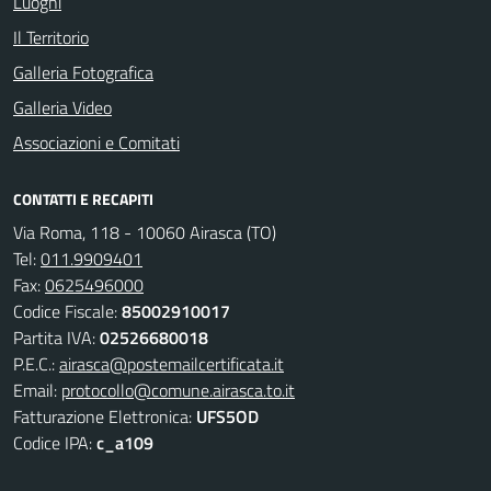
Luoghi
Il Territorio
Galleria Fotografica
Galleria Video
Associazioni e Comitati
CONTATTI E RECAPITI
Via Roma, 118 - 10060 Airasca (TO)
Tel:
011.9909401
Fax:
0625496000
Codice Fiscale:
85002910017
Partita IVA:
02526680018
P.E.C.:
airasca@postemailcertificata.it
Email:
protocollo@comune.airasca.to.it
Fatturazione Elettronica:
UFS5OD
Codice IPA:
c_a109