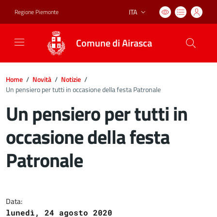
ITA
Regione Piemonte
Lingua attiva:
Comune di Airasca
Home
/
Novità
/
Notizie
/
Un pensiero per tutti in occasione della festa Patronale
Un pensiero per tutti in
occasione della festa
Patronale
Dettagli del documento
Data:
lunedì, 24 agosto 2020