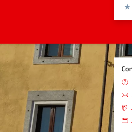
Valut
Valu
Con