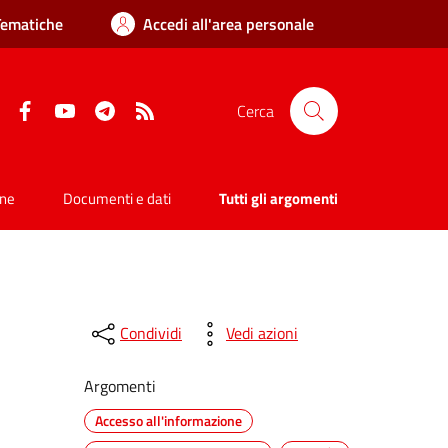
Tematiche
Accedi all'area personale
Facebook
YouTube
Telegram
RSS
Cerca
one
Documenti e dati
Tutti gli argomenti
Condividi
Vedi azioni
Argomenti
Accesso all'informazione