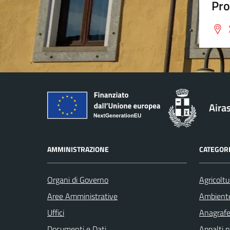
Pro
Aira
AMMINISTRAZIONE
CATEGORI
Organi di Governo
Agricoltu
Aree Amministrative
Ambient
Uffici
Anagrafe 
Documenti e Dati
Appalti p