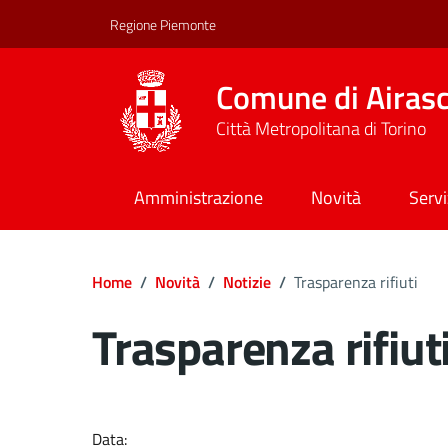
Regione Piemonte
Comune di Airas
Città Metropolitana di Torino
Amministrazione
Novità
Servi
Home
/
Novità
/
Notizie
/
Trasparenza rifiuti
Trasparenza rifiut
Dettagli del docume
Data: