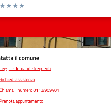
a da 1 a 5 stelle la pagina
ta 1 stelle su 5
Valuta 2 stelle su 5
Valuta 3 stelle su 5
Valuta 4 stelle su 5
Valuta 5 stelle su 5
tatta il comune
Leggi le domande frequenti
Richiedi assistenza
Chiama il numero 011.9909401
Prenota appuntamento