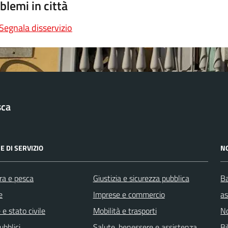
blemi in città
Segnala disservizio
sca
E DI SERVIZIO
N
ra e pesca
Giustizia e sicurezza pubblica
Ba
e
Imprese e commercio
as
e stato civile
Mobilità e trasporti
No
ubblici
Salute, benessere e assistenza
Bi