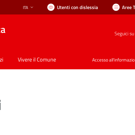
Utenti con dislessia
Aree 
ITA
Lingua attiva:
ca
Seguici su
zi
Vivere il Comune
Accesso all'informazi
i
nto