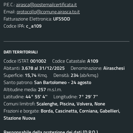
P.E.C.:
airasca@postemailcertificata.it
Email:
protocollo@comune.airasca.to.it
Fatturazione Elettronica:
UFS5OD
Codice IPA:
c_a109
DATI TERRITORIALI
Codice ISTAT:
001002
Codice Catastale:
A109
Abitanti:
3.678 al 31/12/2025
Denominazione:
Airaschesi
Superficie:
15,74
Kmq. Densità:
234
(ab/kmq.)
Santo patrono:
San Bartolomeo - 24 agosto
Altitudine media:
257
m.s.l.m.
Latitudine:
44° 55' 4''
Longitudine:
7° 29' 7''
Comuni limitrofi:
Scalenghe, Piscina, Volvera, None
Frazioni e borgate:
Borda, Cascinetta, Corniana, Gabellieri,
Stazione Nuova
Responsabile della protezione dei dati (D.P.O.)