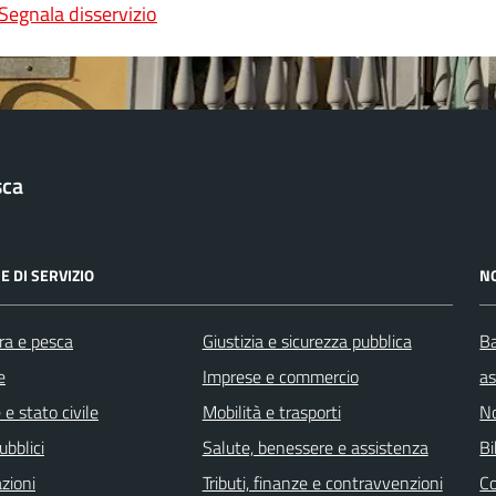
Segnala disservizio
sca
E DI SERVIZIO
N
ra e pesca
Giustizia e sicurezza pubblica
Ba
e
Imprese e commercio
as
e stato civile
Mobilità e trasporti
No
ubblici
Salute, benessere e assistenza
Bi
zioni
Tributi, finanze e contravvenzioni
C