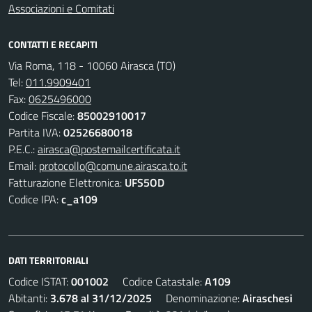
Associazioni e Comitati
CONTATTI E RECAPITI
Via Roma, 118 - 10060 Airasca (TO)
Tel:
011.9909401
Fax:
0625496000
Codice Fiscale:
85002910017
Partita IVA:
02526680018
P.E.C.:
airasca@postemailcertificata.it
Email:
protocollo@comune.airasca.to.it
Fatturazione Elettronica:
UFS5OD
Codice IPA:
c_a109
DATI TERRITORIALI
Codice ISTAT:
001002
Codice Catastale:
A109
Abitanti:
3.678 al 31/12/2025
Denominazione:
Airaschesi