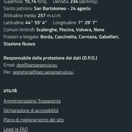
Superficie:
15,74
Kmq. Densità:
234
(ab/kmq.)
Santo patrono:
San Bartolomeo - 24 agosto
Altitudine media:
257
m.s.l.m.
Latitudine:
44° 55' 4''
Longitudine:
7° 29' 7''
Comuni limitrofi:
Scalenghe, Piscina, Volvera, None
Frazioni e borgate:
Borda, Cascinetta, Corniana, Gabellieri,
Stazione Nuova
Responsabile della protezione dei dati (D.P.O.)
Email:
dpo@aesseservizi.eu
Pec:
segreteria@pec.aesseservizi.eu
UTILITÀ
Amministrazione Trasparente
Dichiarazione di accessibilità
Piano di miglioramento del sito
Leggi le FAQ