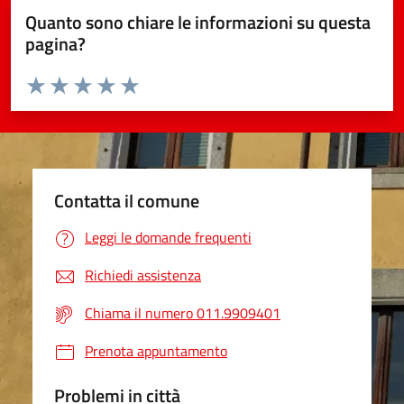
Quanto sono chiare le informazioni su questa
pagina?
Valuta da 1 a 5 stelle la pagina
Valuta 1 stelle su 5
Valuta 2 stelle su 5
Valuta 3 stelle su 5
Valuta 4 stelle su 5
Valuta 5 stelle su 5
Contatta il comune
Leggi le domande frequenti
Richiedi assistenza
Chiama il numero 011.9909401
Prenota appuntamento
Problemi in città