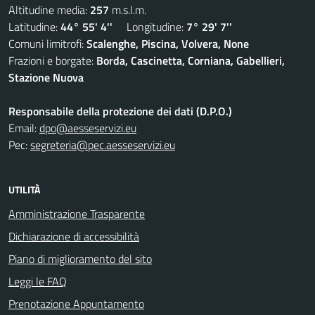
Altitudine media:
257
m.s.l.m.
Latitudine:
44° 55' 4''
Longitudine:
7° 29' 7''
Comuni limitrofi:
Scalenghe, Piscina, Volvera, None
Frazioni e borgate:
Borda, Cascinetta, Corniana, Gabellieri,
Stazione Nuova
Responsabile della protezione dei dati (D.P.O.)
Email:
dpo@aesseservizi.eu
Pec:
segreteria@pec.aesseservizi.eu
UTILITÀ
Amministrazione Trasparente
Dichiarazione di accessibilità
Piano di miglioramento del sito
Leggi le FAQ
Prenotazione Appuntamento