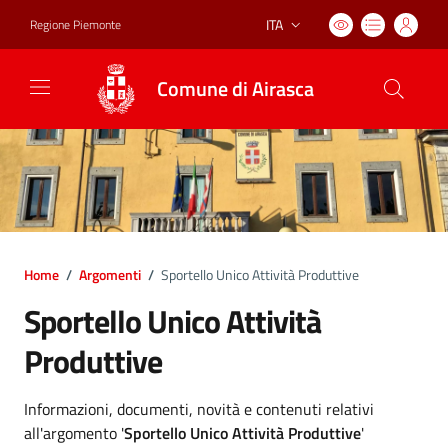
ITA
Regione Piemonte
Lingua attiva:
Comune di Airasca
Home
/
Argomenti
/
Sportello Unico Attività Produttive
Sportello Unico Attività
Produttive
Dettagli argomento
Informazioni, documenti, novità e contenuti relativi
all'argomento '
Sportello Unico Attività Produttive
'