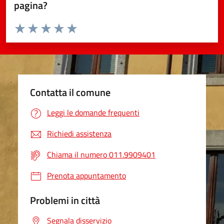
pagina?
Valuta da 1 a 5 stelle la pagina
Valuta 1 stelle su 5
Valuta 2 stelle su 5
Valuta 3 stelle su 5
Valuta 4 stelle su 5
Valuta 5 stelle su 5
Contatta il comune
Leggi le domande frequenti
Richiedi assistenza
Chiama il numero 011.9909401
Prenota appuntamento
Problemi in città
Segnala disservizio