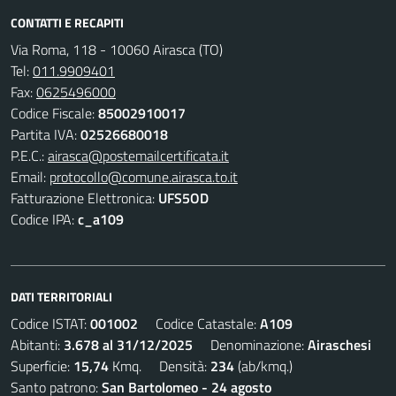
CONTATTI E RECAPITI
Via Roma, 118 - 10060 Airasca (TO)
Tel:
011.9909401
Fax:
0625496000
Codice Fiscale:
85002910017
Partita IVA:
02526680018
P.E.C.:
airasca@postemailcertificata.it
Email:
protocollo@comune.airasca.to.it
Fatturazione Elettronica:
UFS5OD
Codice IPA:
c_a109
DATI TERRITORIALI
Codice ISTAT:
001002
Codice Catastale:
A109
Abitanti:
3.678 al 31/12/2025
Denominazione:
Airaschesi
Superficie:
15,74
Kmq. Densità:
234
(ab/kmq.)
Santo patrono:
San Bartolomeo - 24 agosto